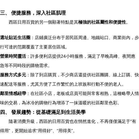
三、 便捷服務，深入社區肌理
西區日用百貨的另一個顯著特點是其
極強的社區屬性和便捷性
。
選址貼近生活圈
：店鋪廣泛分布于居民區周邊、地鐵站口、商業街內，步
行可達的范圍覆蓋了主要居住區域。
營業時間靈活
：許多便利店提供24小時服務，滿足了早晚高峰、夜間應
急等不同時段的購物需求。
服務方式多元
：除了到店購買，不少商店還提供社區團購、線上訂購、快
速配送等服務，尤其方便了工作繁忙的上班族和行動不便的老人。
鄰里情感紐帶
：在社區小店，老板或店員可能與常客相熟，這種略帶人情
味的交易，為冰冷的購物行為增添了一抹溫暖的社區鄰里色彩。
四、 發展趨勢：從基礎滿足到生活美學
隨著消費升級，西區的日用百貨也在悄然進化，不再僅僅滿足于“有
得用”，更開始追求“用得好”、“用得美”。