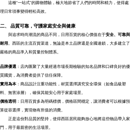
這種“一站式”的購物體驗，極大地節省了人們的時間和精力，使得處
理日常瑣事變得輕松高效。
二、 品質可靠，守護家庭安全與健康
與追求時尚潮流的商品不同，日用百貨的核心價值在于
安全、可靠與
耐用
。西區的主流百貨渠道，無論是本土品牌還是全國連鎖，大多建立了
嚴格的商品準入和質量控制體系。
品牌優選
：店內匯聚了大量經過市場長期檢驗的知名品牌和口碑良好的優
質國貨，為消費者提供了信任保障。
實用為本
：商品設計注重功能性，材質選擇講究安全環保（如食品級塑
料、無害涂層），確保其能安心用于家庭場景。
價格透明
：日用百貨多為明碼標價，價格區間穩定，讓消費者可以根據預
算從容選擇，實現物有所值的消費。
正是這份對品質的堅持，使得西區居民能夠放心地將這些物品帶入家
門，用于最親密的生活場景。