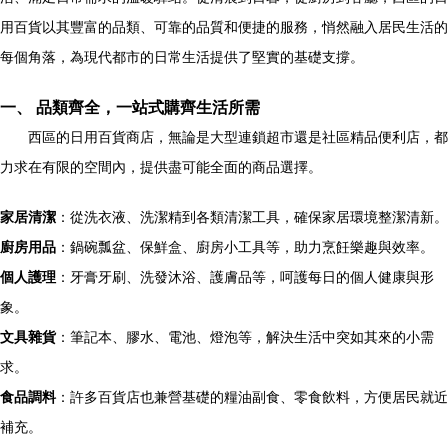
用百貨以其豐富的品類、可靠的品質和便捷的服務，悄然融入居民生活的
每個角落，為現代都市的日常生活提供了堅實的基礎支撐。
一、 品類齊全，一站式購齊生活所需
西區的日用百貨商店，無論是大型連鎖超市還是社區精品便利店，都
力求在有限的空間內，提供盡可能全面的商品選擇。
家居清潔
：從洗衣液、洗潔精到各類清潔工具，確保家居環境整潔清新。
廚房用品
：鍋碗瓢盆、保鮮盒、廚房小工具等，助力烹飪樂趣與效率。
個人護理
：牙膏牙刷、洗發沐浴、護膚品等，呵護每日的個人健康與形
象。
文具雜貨
：筆記本、膠水、電池、燈泡等，解決生活中突如其來的小需
求。
食品調料
：許多百貨店也兼營基礎的糧油副食、零食飲料，方便居民就近
補充。