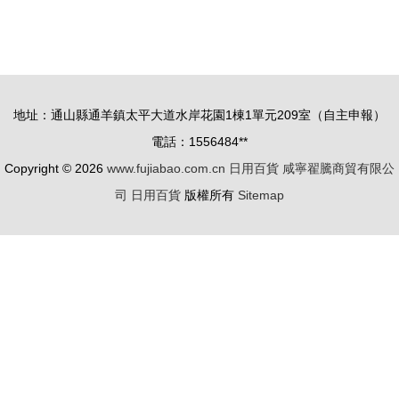
貨 品質生
選擇 巫婆
活，觸手可
風燈與金屬
及
工藝品采購
指南
地址：通山縣通羊鎮太平大道水岸花園1棟1單元209室（自主申報）
電話：1556484**
Copyright © 2026
www.fujiabao.com.cn
日用百貨
咸寧翟騰商貿有限公
司
日用百貨
版權所有
Sitemap