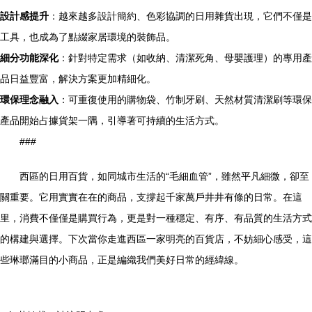
設計感提升
：越來越多設計簡約、色彩協調的日用雜貨出現，它們不僅是
工具，也成為了點綴家居環境的裝飾品。
細分功能深化
：針對特定需求（如收納、清潔死角、母嬰護理）的專用產
品日益豐富，解決方案更加精細化。
環保理念融入
：可重復使用的購物袋、竹制牙刷、天然材質清潔刷等環保
產品開始占據貨架一隅，引導著可持續的生活方式。
###
西區的日用百貨，如同城市生活的“毛細血管”，雖然平凡細微，卻至
關重要。它用實實在在的商品，支撐起千家萬戶井井有條的日常。在這
里，消費不僅僅是購買行為，更是對一種穩定、有序、有品質的生活方式
的構建與選擇。下次當你走進西區一家明亮的百貨店，不妨細心感受，這
些琳瑯滿目的小商品，正是編織我們美好日常的經緯線。