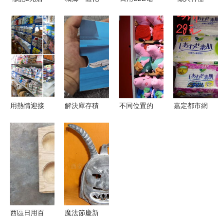
經營分析及
示范區商圈
商的破局之
切蘋果切片
加盟代理條
消費市場火
道 如何撬
器，讓生活
件詳解
爆 日用百
動傳統行
更輕松的小
貨供需兩旺
業？
創意
用熱情迎接
解決庫存積
不同位置的
嘉定都市網
每一份真情
壓 數據
日用百貨店
日本花王與
——致我的
線、充電
進貨選擇策
Elis品牌姨
客戶中秋國
器、音箱等
略
媽巾特惠促
慶快樂
高性價比貨
銷中
源的處理與
變現策略
西區日用百
魔法節慶新