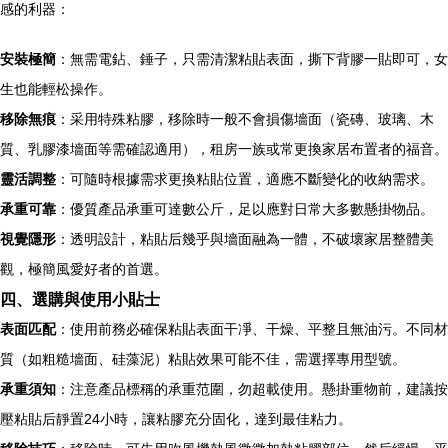
感的利器：
安裝極簡
：無需電鉆、錘子，只需清潔粘貼表面，撕下背膠一貼即可，女
生也能輕松操作。
移除無痕
：采用特殊粘膠，移除時一般不會損傷墻面（瓷磚、玻璃、木
質、乳膠漆墻面等需確認適用），租房一族或常更換家居布置者的福音。
靈活調整
：可隨時根據需求更換粘貼位置，適應不斷變化的收納需求。
承重可靠
：優質產品承重可達數公斤，足以應對日常大多數懸掛物品。
視覺隱形
：透明設計，粘貼后幾乎與墻面融為一體，不破壞家居整體美
觀，極簡風愛好者的首選。
四、選購與使用小貼士
表面匹配
：使用前務必確保粘貼表面干凈、干燥、平整且無油污。不同材
質（如粗糙墻面、硅藻泥）粘貼效果可能不佳，需選擇專用型號。
承重須知
：注意產品標稱的承重范圍，勿超載使用。懸掛重物前，建議按
壓粘貼后靜置24小時，讓粘膠充分固化，達到最佳粘力。