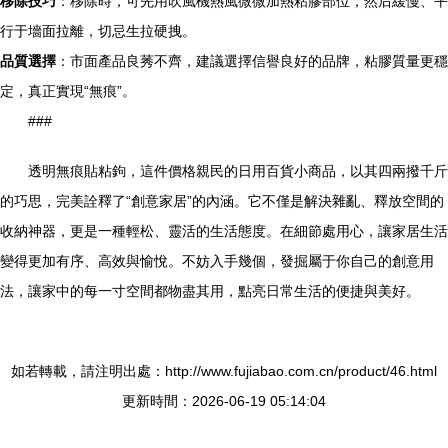
移除技巧
：移除時，可先用吹風機熱風微微加熱粘膠部位，然后緩慢、平
行于墻面拉離，切忌生拉硬拽。
品質選擇
：市面產品良莠不齊，建議選擇信譽良好的品牌，粘膠質量更穩
定，真正實現“無痕”。
###
透明無痕貼粘鉤，這件價格親民的日用百貨小商品，以其四兩撥千斤
的巧思，完美詮釋了“創意家居”的內涵。它不僅是解決雜亂、釋放空間的
收納神器，更是一種輕松、靈活的生活態度。在細節處用心，讓家居生活
變得更加有序、高效與愉悅。不妨入手幾個，發掘屬于你自己的創意用
法，讓家中的每一寸空間都物盡其用，點亮日常生活的便捷與美好。
如若轉載，請注明出處：http://www.fujiabao.com.cn/product/46.html
更新時間：2026-06-19 05:14:04