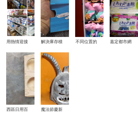
件詳解
爆 日用百
動傳統行
更輕松的小
貨供需兩旺
業？
創意
用熱情迎接
解決庫存積
不同位置的
嘉定都市網
每一份真情
壓 數據
日用百貨店
日本花王與
——致我的
線、充電
進貨選擇策
Elis品牌姨
客戶中秋國
器、音箱等
略
媽巾特惠促
慶快樂
高性價比貨
銷中
源的處理與
變現策略
西區日用百
魔法節慶新
貨 品質生
選擇 巫婆
活，觸手可
風燈與金屬
及
工藝品采購