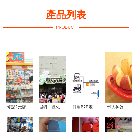
產品列表
PRODUCT
----------------
修記2元店
城鄉一體化
日用B2B電
懶人神器
經營分析及
示范區商圈
商的破局之
切蘋果切片
加盟代理條
消費市場火
道 如何撬
器，讓生活