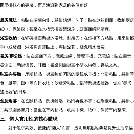
間里掛抹布的專屬，而是滲透到家居的各個角落：
廚房魔法
：粘貼在櫥柜內側，懸掛鍋鏟、勺子；貼在冰箱側面，收納廚房
紙巾、保鮮膜；甚至在水槽旁掛置清潔刷，讓臺面瞬間清爽。
浴室收納
：在瓷磚墻面懸掛沐浴球、剃須刀；在鏡柜下方粘貼，用來掛擦
手巾或發圈；淋浴房角落貼上，專掛澡花，避免積水發霉。
書房/辦公區
：貼在桌面下方，隱藏走線，管理耳機、充電線；貼在顯示
器側面，懸掛便簽、耳機；書桌側面掛置小型收納籃，存放文具。
臥室與客廳
：床頭粘貼，掛置睡前閱讀的眼鏡或耳機；門后粘貼，懸掛背
包、腰帶、圍巾等次日衣物；沙發旁粘貼，臨時懸掛遙控器，告別“尋找
遙控器”的日常。
創意角落
：在玄關粘貼，懸掛鑰匙，出門再也不忘；在陽臺粘貼，懸掛小
工具或園藝剪刀；甚至在車內粘貼，收納手機、紙巾，保持車內整潔。
三、懶人實用性的核心體現
對于追求高效、便捷的“懶人”而言，透明無痕貼粘鉤是提升生活幸福